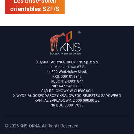
Les brise-soleil
orientables SZF/S
ŚLĄSKA FABRYKA OKIEN KNS Sp. z o.o.
ul. Młodzieżowa 67 B
44-300 Wodzisław Śląski
KRS: 0001019342
REGON: 240831844
NIP: 647 245 87 03
SĄD REJONOWY W GLIWICACH
X WYDZIAŁ GOSPODARCZY KRAJOWEGO REJESTRU SĄDOWEGO
KAPITAŁ ZAKŁADOWY: 2 000 000,00 ZŁ
NR BDO 000017036
©
2026
KNS-OKNA
. All Rights Reserved.