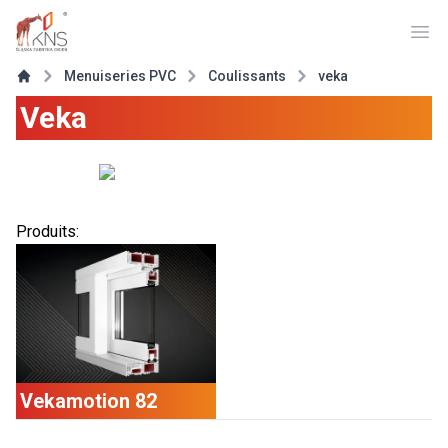
Ope
Menuiseries PVC
Coulissants
veka
Veka
Produits
:
Vekamotion 82